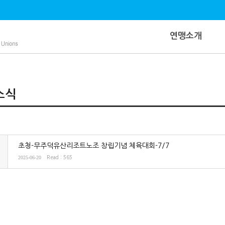
연맹소개
소식
초청-무주덕유산리조트노조 창립기념 체육대회-7/7
2025-06-20
Read : 565