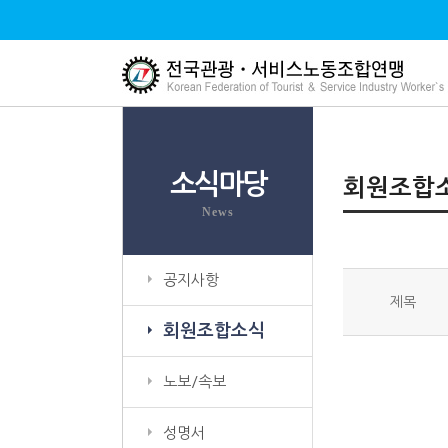
소식마당
회원조합
News
공지사항
제목
회원조합소식
노보/속보
성명서