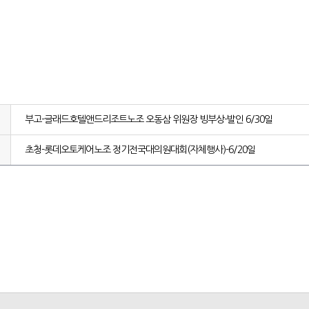
부고-글래드호텔앤드리조트노조 오동삼 위원장 빙부상-발인 6/30일
초청-롯데오토케어노조 정기전국대의원대회(자체행사)-6/20일