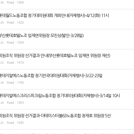
-30
Read : 1609
롯데월드노동조합 정기대의원대회 개최안내(자체행사)-4/12(화) 11시
-29
Read : 1620
부산롯데호텔노조 임재연위원장 모친상(발인-3/28일)
-25
Read : 1589
회원조직 위원장 선거결과 안내(부산롯데호텔노조 임재연 위원장 재선)
-25
Read : 1619
롯데지알에스노동조합 정기전국대의원대회(자체행사)-3/22-23일
-18
Read : 1790
롯데지알에스크리스피크림노동조합 정기대의원대회(자체행사)-3/14일 10시
-18
Read : 1693
회원조직 위원장 선거결과-더테이스터블63노동조합 정재호 위원장 5선
-25
Read : 1630