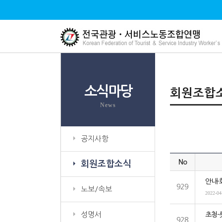
소식마당
회원조합
News
공지사항
No
회원조합소식
안내-
929
노보/속보
2022-04
성명서
초청-
928