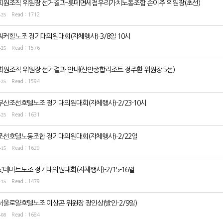
회원조직 위원장 선거결과-롯데면세점우리가치노동조합 손이주 위원장(초선)
-25
Read : 1712
워커힐노조 정기대의원대회(자체행사)-3/8일 10시
-25
Read : 1576
회원조직 위원장 선거결과 안내(신안종합리조트 정주환 위원장 5선)
-25
Read : 1594
부산조선호텔노조 정기대의원대회(자체행사)-2/23-10시
-25
Read : 1631
조선호텔노동조합 정기대의원대회(자체행사)-2/22일
-15
Read : 1629
롯데마트노조 정기대의원대회(자체행사)-2/15-16일
-15
Read : 1479
서울로얄호텔노조 이상곤 위원장 장인상(발인-2/9일)
-08
Read : 1684