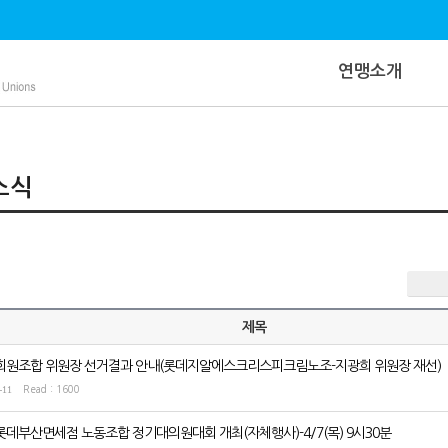
연맹소개
소식
제목
회원조합 위원장 선거결과 안내(롯데지알에스크리스피크림노조-지광희 위원장 재선)
-11
Read : 1600
롯데부산면세점 노동조합 정기대의원대회 개최(자체행사)-4/7(목) 9시30분