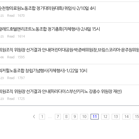
순천향의료원노동조합 정기대의원대회/취임식-2/10일 4시
-25
Read : 1670
글래드호텔앤리조트노동조합 정기총회(자체행사)-2/4일 15시
-25
Read : 1614
회원조직 위원장 선거결과 안내(어린이대공원-박준배위원장,브링스코리아-문주원위원
-06
Read : 1595
워커힐노동조합 창립기념행사(자체행사)-1/22일 10시
-23
Read : 1797
회원조직 위원장 선거결과 안내(파라다이스부산카지노 강종수 위원장 재선)
-23
Read : 1725
<
1
...
7
8
9
10
11
12
13
14
15